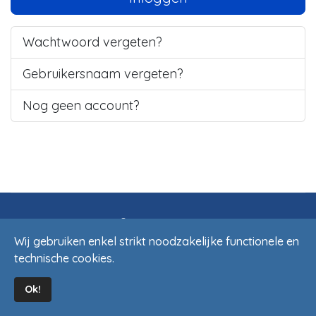
Wachtwoord vergeten?
Gebruikersnaam vergeten?
Nog geen account?
© 2026 CHORUS
HANDCRAFTED
BY
RIMBIT.BE
Wij gebruiken enkel strikt noodzakelijke functionele en
technische cookies.
Ok!